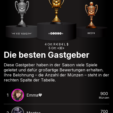
≡KSY≡
✯🅑🅛🅐🅒🅚✯
༺ YIᑎ YᗩᑎG ༻
4 Ort: R € B € L $
5 Ort: «ƎE»
Die besten Gastgeber
Diese Gastgeber haben in der Saison viele Spiele
geleitet und dafür großartige Bewertungen erhalten.
Ihre Belohnung – die Anzahl der Münzen – steht in der
rechten Spalte der Tabelle.
900
1
Emma💖
Münzen
700
2
Mentor