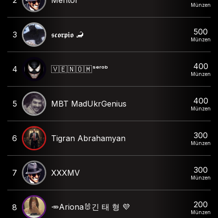
Münzen
500
3
𝖘𝖈𝖔𝖗𝖕𝖎𝖔 🦂
Münzen
400
4
🇻 🇪 🇳 🇴 🇲 ˢᵉʳᵒᵇ
Münzen
400
5
MBT MadUkrGenius
Münzen
300
6
Tigran Abrahamyan
Münzen
300
7
XXXMV
Münzen
200
🥕Ariona🐰긴 태 형 💜
8
Münzen