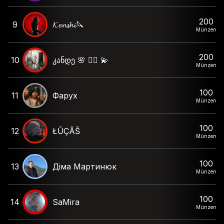
200
9
𝓚𝓮𝓷𝓼𝓱𝓲🔪
Münzen
200
10
კანდე 🌸 ❤️‍🔥 💫
Münzen
100
11
Фарух
Münzen
100
12
ŁǓÇÃŠ
Münzen
100
13
Діма Мартинюк
Münzen
100
14
SaMira
Münzen