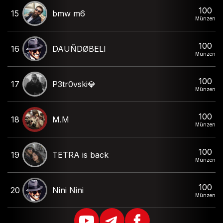
100
15
bmw m6
Münzen
100
16
DAUÑDØBELI
Münzen
100
17
P3tr0vski💎
Münzen
100
18
M.M
Münzen
100
19
TETRA is back
Münzen
100
20
Nini Nini
Münzen